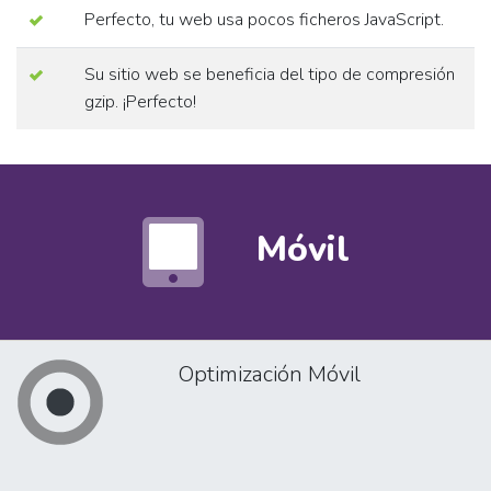
Perfecto, tu web usa pocos ficheros JavaScript.
Su sitio web se beneficia del tipo de compresión
gzip. ¡Perfecto!
Móvil
Optimización Móvil