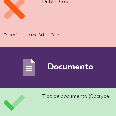
Dublin Core
Esta página no usa Dublin Core.
Documento
Tipo de documento (Doctype)