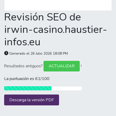
Revisión SEO de
irwin-casino.haustier-
infos.eu
Generado el 26 Julio 2026 18:08 PM
Resultados antiguos?
!
ACTUALIZAR
La puntuación es 61/100
Descarga la versión PDF