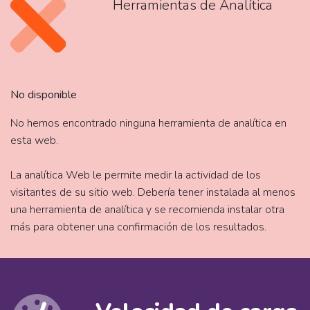
Herramientas de Analítica
No disponible
No hemos encontrado ninguna herramienta de analítica en
esta web.
La analítica Web le permite medir la actividad de los
visitantes de su sitio web. Debería tener instalada al menos
una herramienta de analítica y se recomienda instalar otra
más para obtener una confirmación de los resultados.