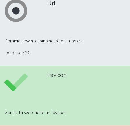
Url
Dominio : irwin-casino.haustier-infos.eu
Longitud : 30
Favicon
Genial, tu web tiene un favicon.