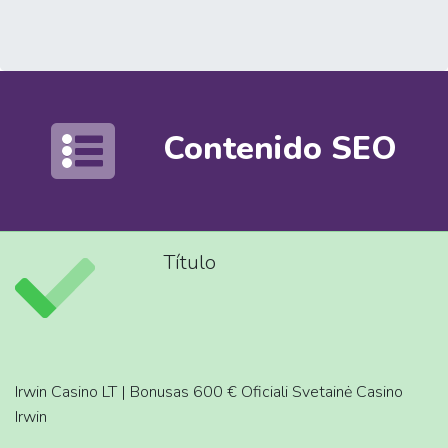
Contenido SEO
Título
Irwin Casino LT | Bonusas 600 € Oficiali Svetainė Casino
Irwin