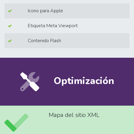
Icono para Apple
Etiqueta Meta Viewport
Contenido Flash
Optimización
Mapa del sitio XML