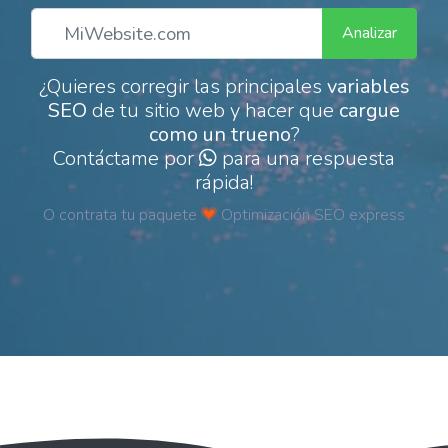
Analizar
¿Quieres corregir las principales
variables
SEO
de tu sitio web y hacer que
cargue
como un trueno
?
Contáctame por
para una respuesta
rápida!
O contrata tu paquete
Optimización SEO express