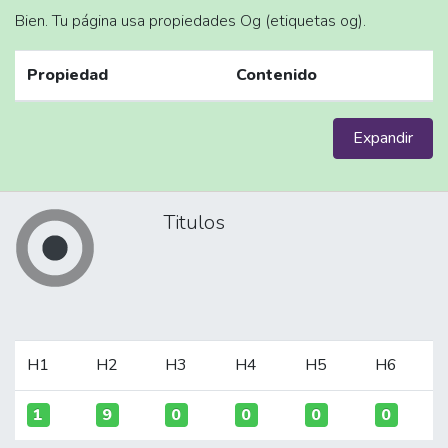
Bien. Tu página usa propiedades Og (etiquetas og).
Propiedad
Contenido
Expandir
Titulos
H1
H2
H3
H4
H5
H6
1
9
0
0
0
0