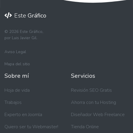
Este
Gráfico
©
2026 Este Gráfico,
por Luis Javier Gil.
Aviso Legal
Mapa del sitio
Sobre mí
Servicios
Hoja de vida
Revisión SEO Gratis
Trabajos
Ahorra con tu Hosting
Experto en Joomla
Diseñador Web Freelance
Quiero ser tu Webmaster!
Tienda Online