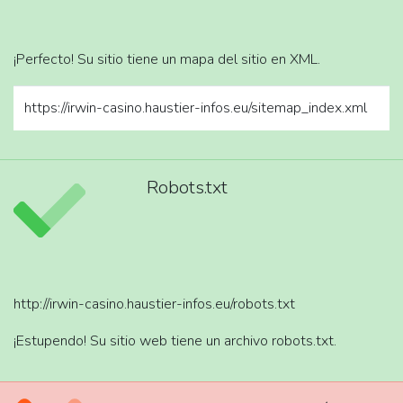
¡Perfecto! Su sitio tiene un mapa del sitio en XML.
https://irwin-casino.haustier-infos.eu/sitemap_index.xml
Robots.txt
http://irwin-casino.haustier-infos.eu/robots.txt
¡Estupendo! Su sitio web tiene un archivo robots.txt.