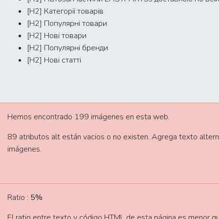
[H2] Категорії товарів
[H2] Популярні товари
[H2] Нові товари
[H2] Популярні бренди
[H2] Нові статті
Hemos encontrado 199 imágenes en esta web.
89 atributos alt están vacios o no existen. Agrega texto alt
imágenes.
Ratio :
5%
El ratio entre texto y código HTML de esta página es menor qu