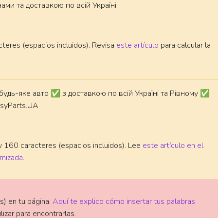
ами та доставкою по всій Україні
cteres (espacios incluidos). Revisa
este artículo
para calcular la
удь-яке авто ✅ з доставкою по всій Україні та Рівному ✅
asyParts.UA
 160 caracteres (espacios incluidos). Lee
este artículo en el
imizada
.
) en tu página.
Aquí te explico cómo insertar tus palabras
izar para encontrarlas.