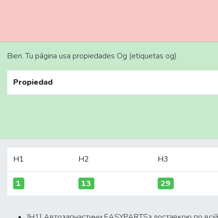
Bien. Tu página usa propiedades Og (etiquetas og).
Propiedad
H1
H2
H3
1
13
29
[H1] Автозапчастини EASYPARTSз доставкою по всій 