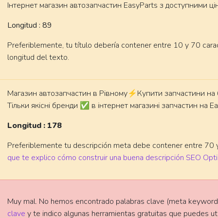
Iнтернет магазин автозапчастин EasyParts з доступними цін
Longitud : 89
Preferiblemente, tu título debería contener entre 10 y 70 cara
longitud del texto.
Магазин автозапчастин в Рівному⚡Купити запчастини на б
Тільки якісні бренди ✅ в інтернет магазині запчастин на E
Longitud : 178
Preferiblemente tu descripción meta debe contener entre 70 y
que te explico cómo construir una buena descripción SEO Opt
Muy mal. No hemos encontrado palabras clave (meta keywords
clave
y te indico algunas herramientas gratuitas que puedes util