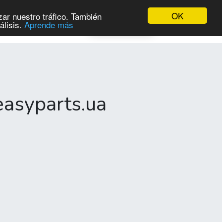
OK
ar nuestro tráfico. También
Contáctame!
álisis.
Aprende más
easyparts.ua