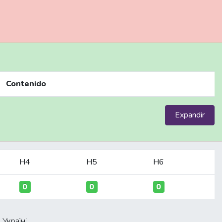
Contenido
Expandir
H4
H5
H6
0
0
0
Україні