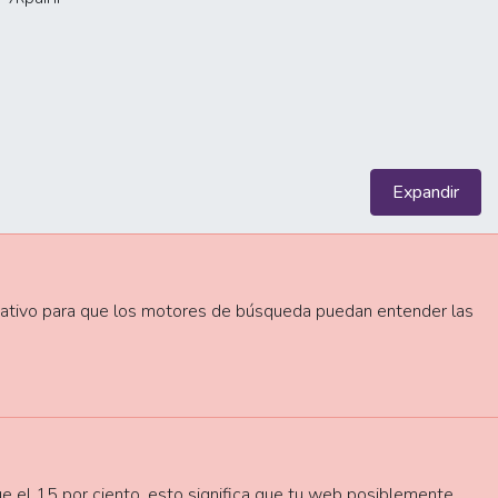
Expandir
ernativo para que los motores de búsqueda puedan entender las
e el 15 por ciento, esto significa que tu web posiblemente