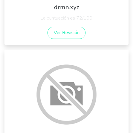
drmn.xyz
La puntuación es 72/100
Ver Revisión