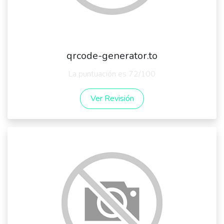
qrcode-generator.to
La puntuación es 72/100
Ver Revisión