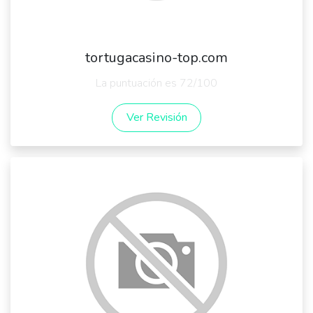
tortugacasino-top.com
La puntuación es 72/100
Ver Revisión