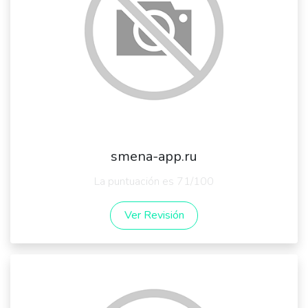
smena-app.ru
La puntuación es 71/100
Ver Revisión