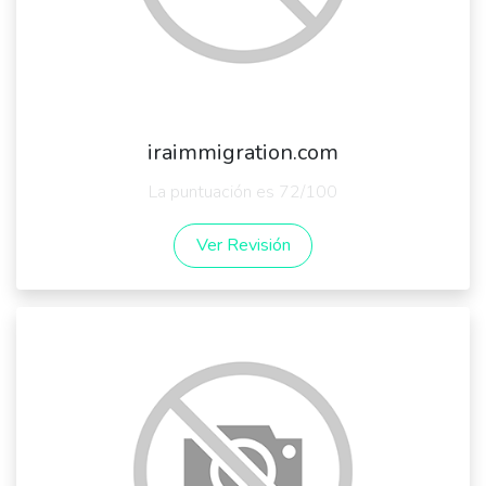
iraimmigration.com
La puntuación es 72/100
Ver Revisión