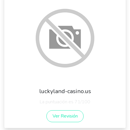
luckyland-casino.us
La puntuación es 71/100
Ver Revisión