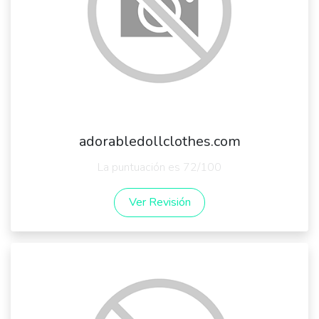
adorabledollclothes.com
La puntuación es 72/100
Ver Revisión