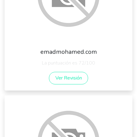
emadmohamed.com
La puntuación es 72/100
Ver Revisión