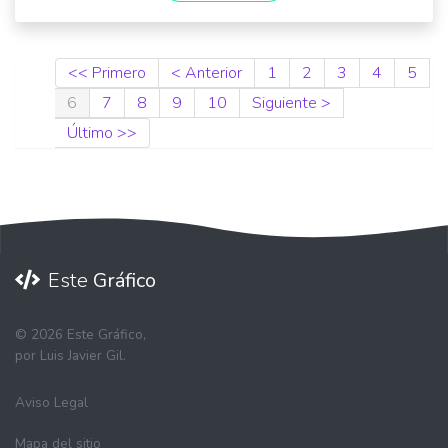
<< Primero
< Anterior
1
2
3
4
5
6
7
8
9
10
Siguiente >
Último >>
Este
Gráfico
©
2026 Este Gráfico,
por Luis Javier Gil.
Aviso Legal
Mapa del sitio