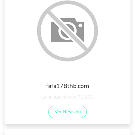
fafa178thb.com
La puntuación es 71/100
Ver Revisión