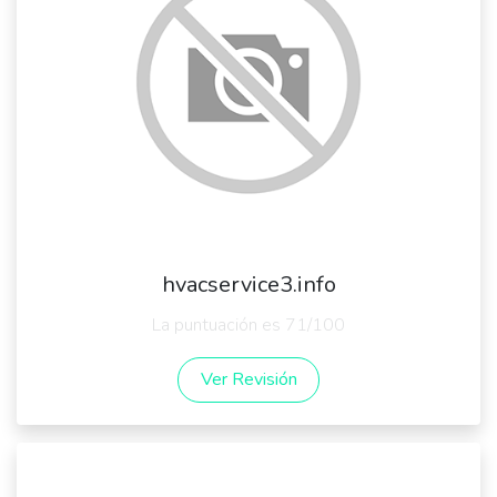
hvacservice3.info
La puntuación es 71/100
Ver Revisión